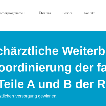
örderprogramme
Über uns
Service
Kontakt
chärztliche Weiter
ordinierung der f
Teile A und B der R
ztlichen Versorgung gewinnen.