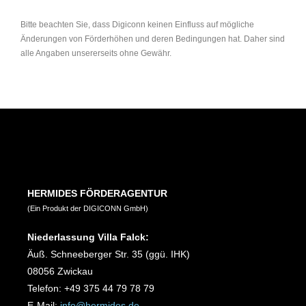
Bitte beachten Sie, dass Digiconn keinen Einfluss auf mögliche
Änderungen von Förderhöhen und deren Bedingungen hat. Daher sind
alle Angaben unsererseits ohne Gewähr.
HERMIDES FÖRDERAGENTUR
(Ein Produkt der DIGICONN GmbH)
Niederlassung Villa Falck:
Äuß. Schneeberger Str. 35 (ggü. IHK)
08056 Zwickau
Telefon: +49 375 44 79 78 79
E-Mail:
info@hermides.de