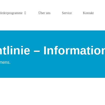
örderprogramme
Über uns
Service
Kontakt
htlinie – Informati
hmens.