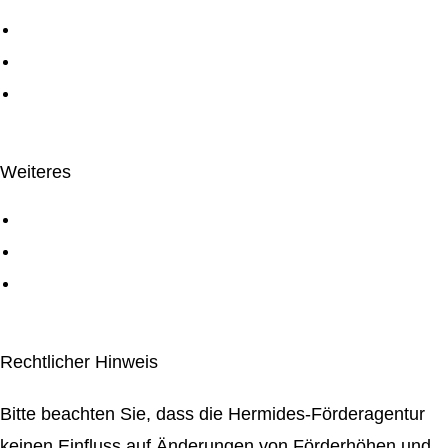
Über uns
Service
Digiconn Agentur
Weiteres
Kontakt
Impressum
Datenschutzerklärung
Rechtlicher Hinweis
Bitte beachten Sie, dass die Hermides-Förderagentur
keinen Einfluss auf Änderungen von Förderhöhen und