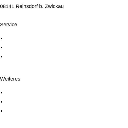
08141 Reinsdorf b. Zwickau
Service
Über uns
Service
Digiconn Agentur
Weiteres
Kontakt
Impressum
Datenschutzerklärung