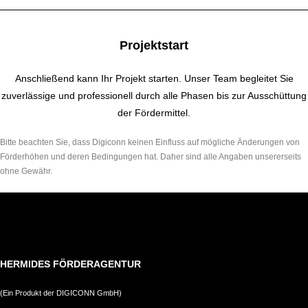
Projektstart
Anschließend kann Ihr Projekt starten. Unser Team begleitet Sie
zuverlässige und professionell durch alle Phasen bis zur Ausschüttung
der Fördermittel.
Bitte beachten Sie, dass Digiconn keinen Einfluss auf mögliche Änderungen von
Förderhöhen und deren Bedingungen hat. Daher sind alle Angaben unsererseits
ohne Gewähr.
HERMIDES FÖRDERAGENTUR
(Ein Produkt der DIGICONN GmbH)