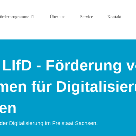
örderprogramme
Über uns
Service
Kontakt
e LIfD - Förderung 
en für Digitalisie
sen
r Digitalisierung im Freistaat Sachsen.