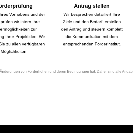
örderprüfung
Antrag stellen
hres Vorhabens und der
Wir besprechen detailliert Ihre
prüfen wir intern Ihre
Ziele und den Bedarf, erstellen
er­möglichkeiten zur
den Antrag und steuern komplett
g Ihrer Projektidee. Wir
die Kommunikation mit dem
Sie zu allen verfügbaren
entsprechenden Förderinstitut.
Möglichkeiten.
he Änderungen von Förderhöhen und deren Bedingungen hat. Daher sind alle Anga